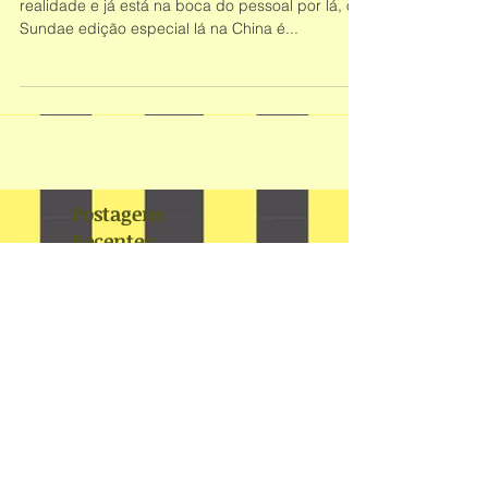
é isso ai no Mc Donalds na China esse sabor já
realidade e já está na boca do pessoal por lá, o
Sundae edição especial lá na China é...
Postagens
Recentes;
junho de 2023
(1)
1 post
junho de 2022
(1)
1 post
fevereiro de 2022
(1)
1 post
julho de 2021
(1)
1 post
maio de 2021
(2)
2 posts
agosto de 2020
(1)
1 post
julho de 2020
(1)
1 post