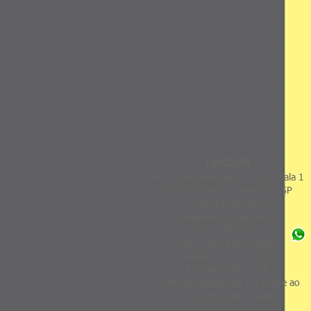
Unidade
Rua João Previtalle -
2740 - Sala 1
Jd. São Marcos -
Valinhos - SP
CEP 13272-400
Telefone e Whats App
(19) 3849-5773
Seg – Sex 11h - 20h30
Sábado- 10h - 20h30
Domingo 9h - 19h
Ponto de referência: Em frente ao
Supermercado Zarelli