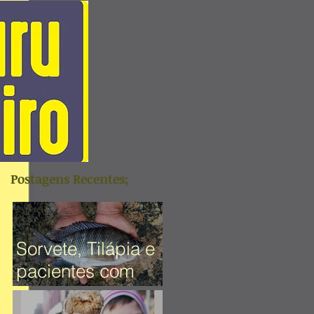
Postagens Recentes;
Sorvete, Tilápia e
pacientes com
Cancer; o que