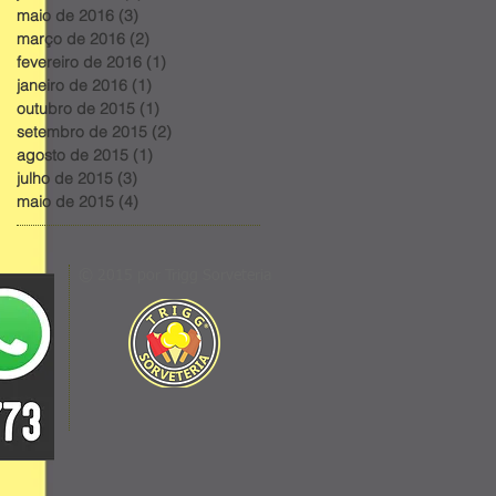
maio de 2016
(3)
3 posts
março de 2016
(2)
2 posts
fevereiro de 2016
(1)
1 post
janeiro de 2016
(1)
1 post
outubro de 2015
(1)
1 post
setembro de 2015
(2)
2 posts
agosto de 2015
(1)
1 post
julho de 2015
(3)
3 posts
maio de 2015
(4)
4 posts
© 2015 por Trigg Sorveteria