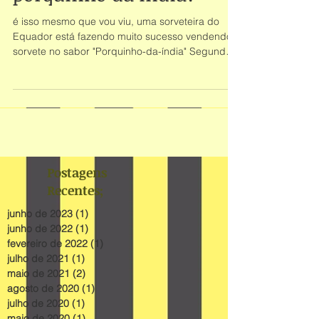
porquinho da índia?
é isso mesmo que vou viu, uma sorveteira do
Equador está fazendo muito sucesso vendendo
sorvete no sabor "Porquinho-da-índia" Segundo
a...
Postagens
Recentes;
junho de 2023
(1)
1 post
junho de 2022
(1)
1 post
fevereiro de 2022
(1)
1 post
julho de 2021
(1)
1 post
maio de 2021
(2)
2 posts
agosto de 2020
(1)
1 post