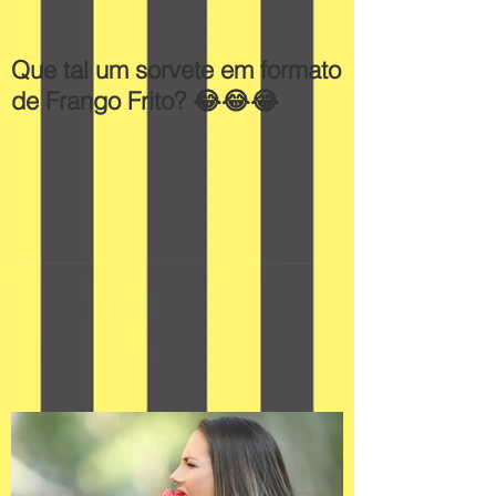
Que tal um sorvete em formato
de Frango Frito? 😂😂😂