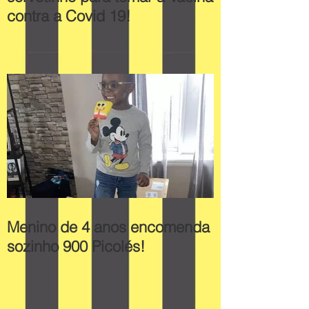
contra a Covid 19!
Menino de 4 anos encomenda
sozinho 900 Picolés!