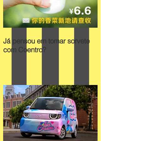
Já pensou em tomar sorvete
com Coentro?