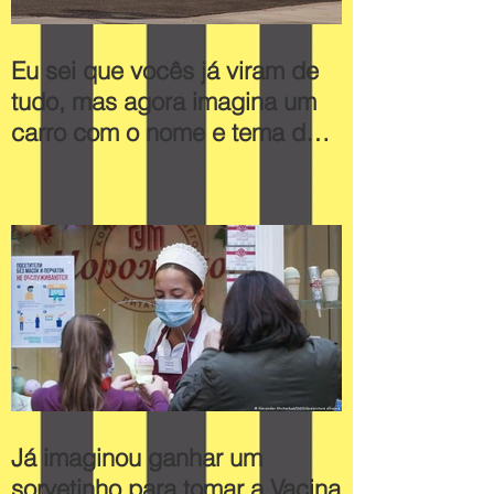
Eu sei que vocês já viram de
tudo, mas agora imagina um
carro com o nome e tema de
sorvete!
Já imaginou ganhar um
sorvetinho para tomar a Vacina