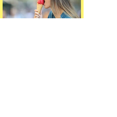
Estudo no Estados Unidos que
seu sabor favorito de sorvete
diz muito sobre sua
personalidade!
Já parou para pensar como
surgiu o sorvete?