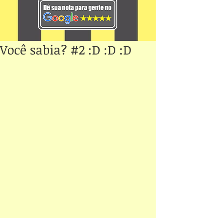
Você sabia? #2 :D :D :D